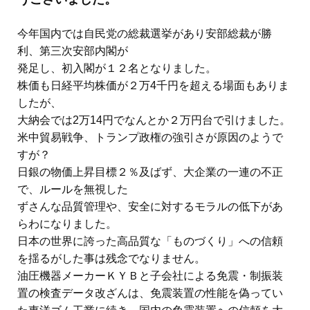
今年国内では自民党の総裁選挙があり安部総裁が勝
利、第三次安部内閣が
発足し、初入閣が１２名となりました。
株価も日経平均株価が２万4千円を超える場面もありま
したが、
大納会では2万14円でなんとか２万円台で引けました。
米中貿易戦争、トランプ政権の強引さが原因のようで
すが？
日銀の物価上昇目標２％及ばず、大企業の一連の不正
で、ルールを無視した
ずさんな品質管理や、安全に対するモラルの低下があ
らわになりました。
日本の世界に誇った高品質な「ものづくり」への信頼
を揺るがした事は残念でなりません。
油圧機器メーカーＫＹＢと子会社による免震・制振装
置の検査データ改ざんは、免震装置の性能を偽ってい