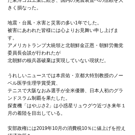
た東洋ゴム工業に続き、国内の免震装置への信頼を大
きく損なった。
地震・台風・水害と災害の多い1年でした。
被害にあわれた皆様には心よりお見舞い申し上げま
す。
アメリカトランプ大統領と北朝鮮金正恩・朝鮮労働党
委員長会談が行われたが
北朝鮮の核兵器破棄は実現していない現状だ。
うれしいニュースでは本庶佑・京都大特別教授のノー
ベル医学生理学賞受賞、
テニスで大阪なおみ選手が全米優勝、日本人初のグラ
ンドスラム制覇を果たした。
探査機「はやぶさ2」は小惑星リュウグウ近づき来年１
月の着陸を目出している。
安部政権には2019年10月の消費税10％に値上げを控え