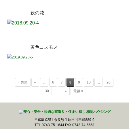
萩の花
黄色コスモス
« 先頭
«
...
6
7
8
9
10
...
20
30
...
»
最後 »
〒630-0251 奈良県生駒市谷田町889-9
TEL.0743-75-1644 FAX.0743-74-6661