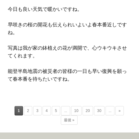
今日も良い天気で暖かいですね。
早咲きの桜の開花も伝えられいよいよ春本番近しです
ね。
写真は我が家の鉢植えの花が満開で、心ウキウキさせ
てくれます。
能登半島地震の被災者の皆様の一日も早い復興を願っ
て春本番を待ちたいですね。
1
2
3
4
5
...
10
20
30
...
»
最後 »