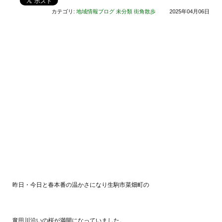
カテゴリ:
地域情報ブログ
未分類
街角散歩
2025年04月06日
昨日・今日と春本番の温かさになり生駒市菜畑町の
竜田川沿いの桜が満開になっていました。