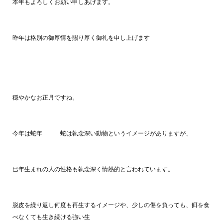
本年もよろしくお願い申しあげます。
昨年は格別の御厚情を賜り厚く御礼を申し上げます
穏やかなお正月ですね。
今年は蛇年 蛇は執念深い動物というイメージがありますが、
巳年生まれの人の性格も執念深く情熱的と言われています。
脱皮を繰り返し何度も再生するイメージや、少しの傷を負っても、餌を食
べなくても生き続ける強い生