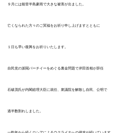
９月には能登半島豪雨で大きな被害が出ました。
亡くなられた方々のご冥福をお祈り申し上げますとともに
１日も早い復興をお祈りいたします。
自民党の派閥パーチイーをめぐる裏金問題で岸田首相が辞任
石破茂氏が内閣総理大臣に就任、衆議院を解散し自民、公明で
過半数割れしました。
一昨年から続くロシアによるウクライナへの侵攻が続いています。