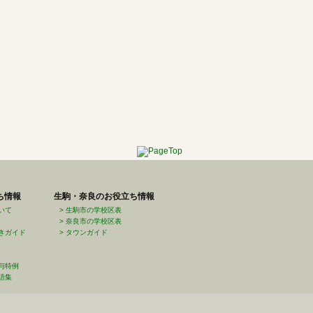
ち情報
生駒・奈良のお役立ち情報
いて
生駒市の学校区表
奈良市の学校区表
きガイド
タウンガイド
与特例
語集