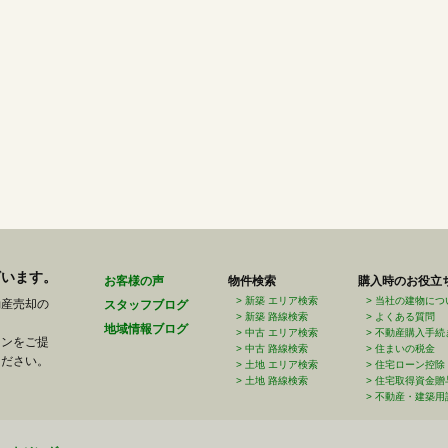
ざいます。
お客様の声
物件検索
購入時のお役立
新築 エリア検索
当社の建物につ
動産売却の
スタッフブログ
新築 路線検索
よくある質問
地域情報ブログ
中古 エリア検索
不動産購入手続
ランをご提
中古 路線検索
住まいの税金
ください。
土地 エリア検索
住宅ローン控除
土地 路線検索
住宅取得資金贈
不動産・建築用