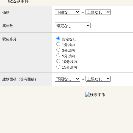
絞込み条件
価格
～
築年数
駅徒歩分
指定なし
1分以内
3分以内
5分以内
10分以内
15分以内
建物面積（専有面積）
～