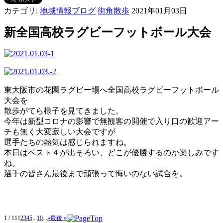
カテゴリ:
地域情報ブログ
街角散歩
2021年01月03日
新全国高校ラグビーフットボール大会
東大阪市の花園ラグビー場へ全国高校ラグビーフットボール
大会を
散歩がてら様子を見てきました。
今年は新型コロナの影響で無観客の開催で入り口の歓迎アー
チも無く大変寂しい大会ですが
選手たちの熱気は感じられますね。
本日はベスト４が出そろい、どこが優勝するのか楽しみです
ね。
選手の皆さん最後まで頑張って悔いのない試合を。
1 / 11
1
2
3
4
5
...
10
...
»
最後 »