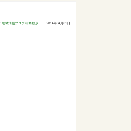
:
地域情報ブログ
街角散歩
2014年04月01日