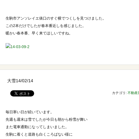
生駒市アンソレイエ俵口のすぐ横でつくしを見つけました。
この2本だけでしたが春本番近しを感じました。
暖かい春本番、早く来てほしいですね。
大雪14/02/14
カテゴリ:
不動産
毎日寒い日が続いています。
先週も週末は雪でしたが今日も朝から粉雪が舞い
また電車通勤になってしまいました。
生駒に着くと道路も白くころばない様に