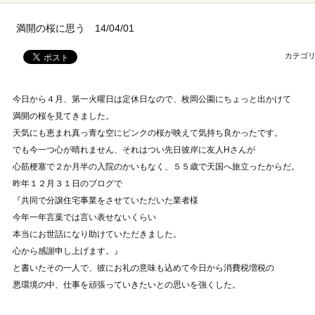
満開の桜に思う 14/04/01
カテゴリ
今日から４月、第一火曜日は定休日なので、枚岡公園にちょっと出かけて
満開の桜を見てきました。
天気にも恵まれ真っ青な空にピンクの桜が映えて気持ち良かったです。
でも今一つ心が晴れません、それはつい先日彼岸に友人Hさんが
心筋梗塞で２か月半の入院のかいもなく、５５歳で天国へ旅立ったからだ。
昨年１２月３１日のブログで
『共同で分譲住宅事業をさせていただいた業者様
今年一年言葉では言い表せないくらい
本当にお世話になり助けていただきました。
心から感謝申し上げます。』
と書いたその一人で、彼にお礼の意味も込めて今日から消費税増税の
悪環境の中、仕事を頑張っていきたいとの思いを強くした。