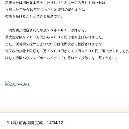
新築または増改築工事をしたりしたときに一定の条件を満たせば、
入居した年から10年間にわたり所得税の還付または
控除を受けることができる制度です。
消費税が増税された平成２６年４月１日以降から、
最大控除額が２００万円から４００万円に引き上げられました。
また、所得税で控除しきれない分は住民税から控除されますが、
住民税の控除上限額も９万７５００円から１３万６５００円に引上げられまし
詳しく梅岡ハウジングホームページ「住宅ローン控除」をご覧ください。
生駒駅前再開発完成 14/04/12