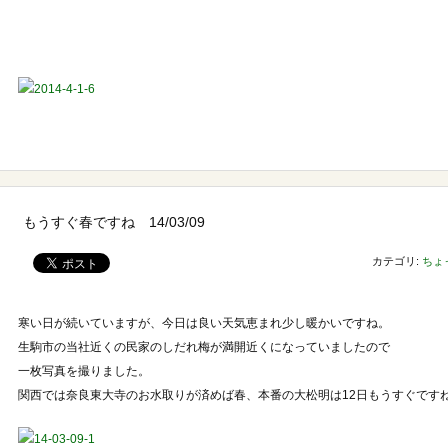
もうすぐ春ですね 14/03/09
カテゴリ:
ちょ
寒い日が続いていますが、今日は良い天気恵まれ少し暖かいですね。
生駒市の当社近くの民家のしだれ梅が満開近くになっていましたので
一枚写真を撮りました。
関西では奈良東大寺のお水取りが済めば春、本番の大松明は12日もうすぐです