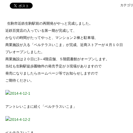
カテゴリ
生駒市近鉄生駒駅前の再開発がやっと完成しました。
近鉄百貨店の入っている第一期が完成して、
かなりの時間がたってやっと、マンション２棟と駐車場、
商業施設が入る「ベルテラスいこま」が完成、近商ストアーが４月１０日
プレオープンしました。
商業施設は２０日に3～4階店舗、５階図書館がオープンします。
当社も生駒駅徒歩圏物件の発売予定が３現場がありますので
発売になりましたらホームページ等でお知らせしますので
ご期待ください。
アントレいこまに続く「ベルテラスいこま」
ベルテラスいこま