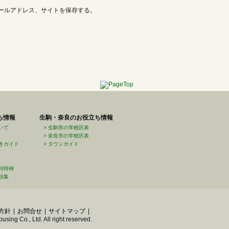
ールアドレス、サイトを保存する。
ち情報
生駒・奈良のお役立ち情報
いて
生駒市の学校区表
奈良市の学校区表
きガイド
タウンガイド
与特例
語集
方針
お問合せ
サイトマップ
ng Co., Ltd. All right reserved.