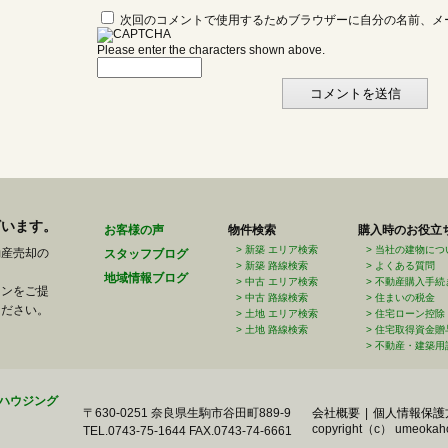
次回のコメントで使用するためブラウザーに自分の名前、メ
Please enter the characters shown above.
ざいます。
お客様の声
物件検索
購入時のお役立
新築 エリア検索
当社の建物につ
動産売却の
スタッフブログ
新築 路線検索
よくある質問
地域情報ブログ
中古 エリア検索
不動産購入手続
ランをご提
中古 路線検索
住まいの税金
ください。
土地 エリア検索
住宅ローン控除
土地 路線検索
住宅取得資金贈
不動産・建築用
〒630-0251 奈良県生駒市谷田町889-9
会社概要
個人情報保護
copyright（c） umeokahousi
TEL.0743-75-1644 FAX.0743-74-6661