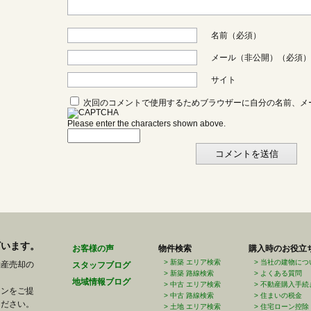
名前（必須）
メール（非公開）（必須）
サイト
次回のコメントで使用するためブラウザーに自分の名前、メ
Please enter the characters shown above.
ざいます。
お客様の声
物件検索
購入時のお役立
新築 エリア検索
当社の建物につ
動産売却の
スタッフブログ
新築 路線検索
よくある質問
地域情報ブログ
中古 エリア検索
不動産購入手続
ランをご提
中古 路線検索
住まいの税金
ください。
土地 エリア検索
住宅ローン控除